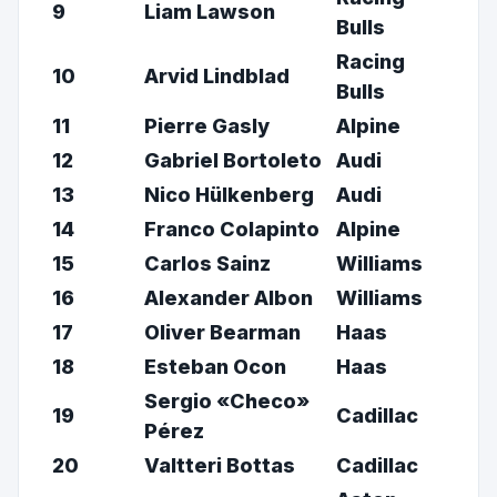
9
Liam Lawson
Bulls
Racing
10
Arvid Lindblad
Bulls
11
Pierre Gasly
Alpine
12
Gabriel Bortoleto
Audi
13
Nico Hülkenberg
Audi
14
Franco Colapinto
Alpine
15
Carlos Sainz
Williams
16
Alexander Albon
Williams
17
Oliver Bearman
Haas
18
Esteban Ocon
Haas
Sergio «Checo»
19
Cadillac
Pérez
20
Valtteri Bottas
Cadillac