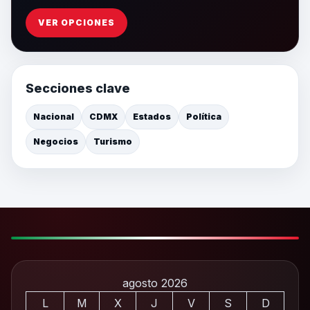
VER OPCIONES
Secciones clave
Nacional
CDMX
Estados
Política
Negocios
Turismo
agosto 2026
L
M
X
J
V
S
D