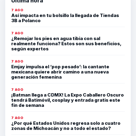
Última hora
7 AGO
Así impacta en tu bolsillo la llegada de Tiendas
3B a Polanco
7 AGO
¿Remojar los pies en agua tibia con sal
realmente funciona? Estos son sus beneficios,
según expertos
7 AGO
Emjay impulsa el ‘pop pesado’: la cantante
mexicana quiere abrir camino a una nueva
generación femenina
7 AGO
¡Batman llega a CDMX! La Expo Caballero Oscuro
tendrá Batimóvil, cosplay y entrada gratis este
fin de semana
7 AGO
¿Por qué Estados Unidos regresa solo a cuatro
zonas de Michoacán y no a todo el estado?