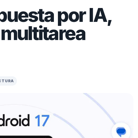
puesta por IA,
 multitarea
ECTURA