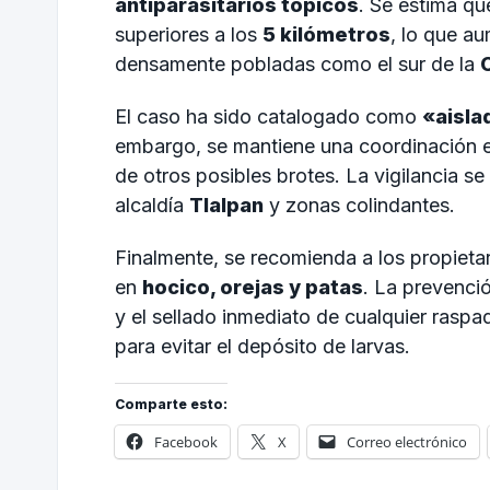
antiparasitarios tópicos
. Se estima qu
superiores a los
5 kilómetros
, lo que a
densamente pobladas como el sur de la
El caso ha sido catalogado como
«aisla
embargo, se mantiene una coordinación e
de otros posibles brotes. La vigilancia se 
alcaldía
Tlalpan
y zonas colindantes.
Finalmente, se recomienda a los propietar
en
hocico, orejas y patas
. La prevenci
y el sellado inmediato de cualquier rasp
para evitar el depósito de larvas.
Comparte esto:
Facebook
X
Correo electrónico