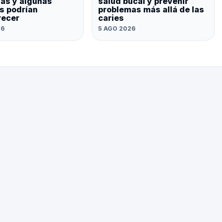
as y algunas
salud bucal y prevenir
s podrían
problemas más allá de las
recer
caries
26
5 AGO 2026