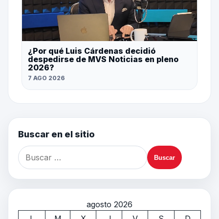
¿Por qué Luis Cárdenas decidió
despedirse de MVS Noticias en pleno
2026?
7 AGO 2026
Buscar en el sitio
agosto 2026
L
M
X
J
V
S
D