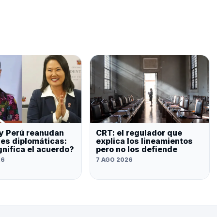
y Perú reanudan
CRT: el regulador que
nes diplomáticas:
explica los lineamientos
gnifica el acuerdo?
pero no los defiende
26
7 AGO 2026