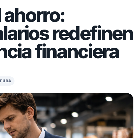
l ahorro:
alarios redefinen
ncia financiera
CTURA