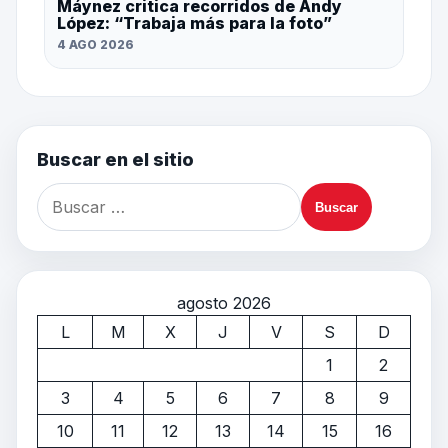
Máynez critica recorridos de Andy
López: “Trabaja más para la foto”
4 AGO 2026
Buscar en el sitio
agosto 2026
L
M
X
J
V
S
D
1
2
3
4
5
6
7
8
9
10
11
12
13
14
15
16