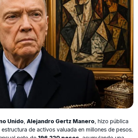
no Unido
,
Alejandro Gertz Manero
, hizo pública
 estructura de activos valuada en millones de pesos.
mensual neto de
196,220 pesos
, acumulando una