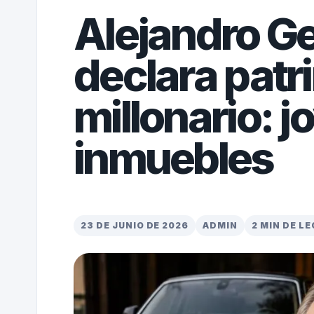
Alejandro G
declara patr
millonario: j
inmuebles
23 DE JUNIO DE 2026
ADMIN
2 MIN DE L