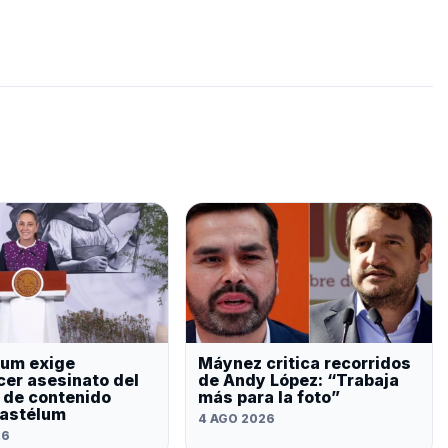
um exige
Máynez critica recorridos
cer asesinato del
de Andy López: “Trabaja
 de contenido
más para la foto”
astélum
4 AGO 2026
26