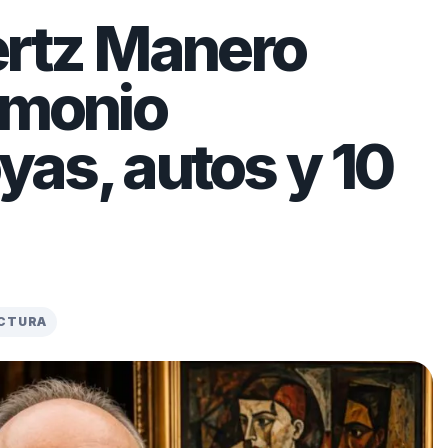
ertz Manero
imonio
oyas, autos y 10
ECTURA