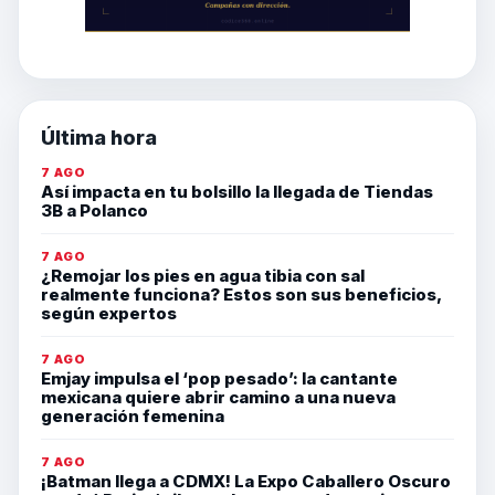
Última hora
7 AGO
Así impacta en tu bolsillo la llegada de Tiendas
3B a Polanco
7 AGO
¿Remojar los pies en agua tibia con sal
realmente funciona? Estos son sus beneficios,
según expertos
7 AGO
Emjay impulsa el ‘pop pesado’: la cantante
mexicana quiere abrir camino a una nueva
generación femenina
7 AGO
¡Batman llega a CDMX! La Expo Caballero Oscuro