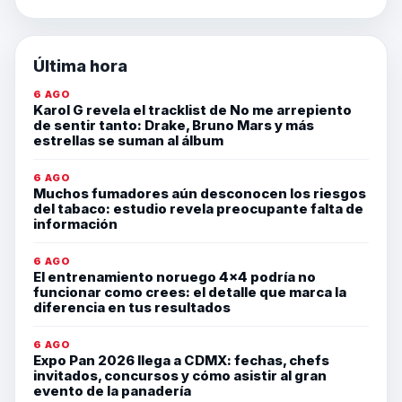
Última hora
6 AGO
Karol G revela el tracklist de No me arrepiento
de sentir tanto: Drake, Bruno Mars y más
estrellas se suman al álbum
6 AGO
Muchos fumadores aún desconocen los riesgos
del tabaco: estudio revela preocupante falta de
información
6 AGO
El entrenamiento noruego 4×4 podría no
funcionar como crees: el detalle que marca la
diferencia en tus resultados
6 AGO
Expo Pan 2026 llega a CDMX: fechas, chefs
invitados, concursos y cómo asistir al gran
evento de la panadería