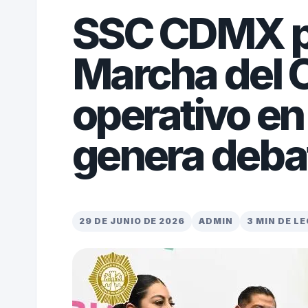
SSC CDMX pa
Marcha del O
operativo e
genera deba
29 DE JUNIO DE 2026
ADMIN
3 MIN DE L