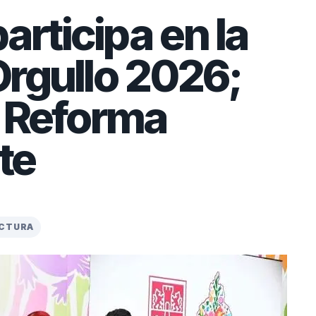
rticipa en la
rgullo 2026;
n Reforma
te
ECTURA