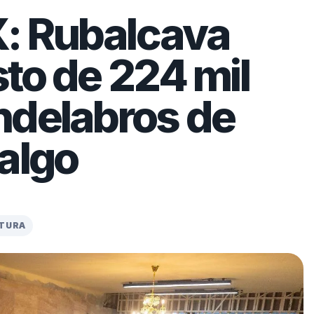
: Rubalcava
to de 224 mil
ndelabros de
algo
CTURA