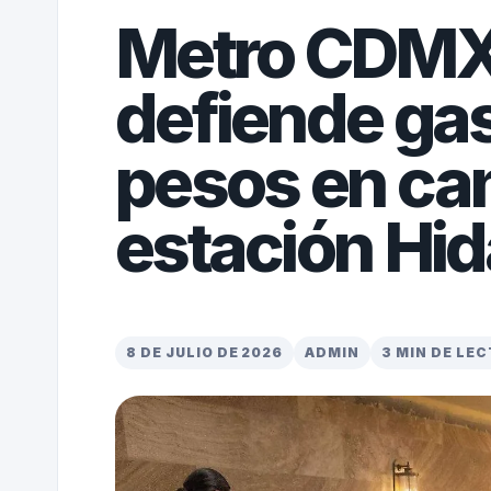
Metro CDMX
defiende gas
pesos en ca
estación Hid
8 DE JULIO DE 2026
ADMIN
3 MIN DE LE