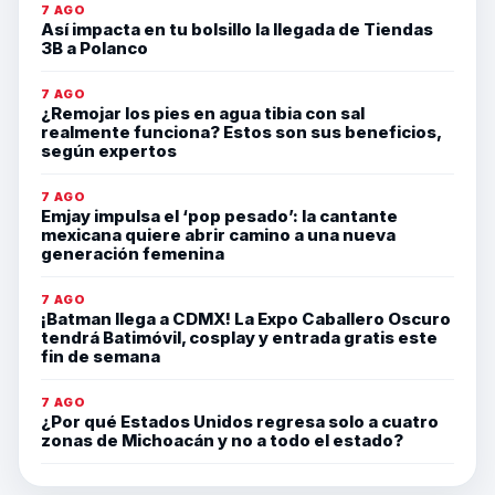
7 AGO
Así impacta en tu bolsillo la llegada de Tiendas
3B a Polanco
7 AGO
¿Remojar los pies en agua tibia con sal
realmente funciona? Estos son sus beneficios,
según expertos
7 AGO
Emjay impulsa el ‘pop pesado’: la cantante
mexicana quiere abrir camino a una nueva
generación femenina
7 AGO
¡Batman llega a CDMX! La Expo Caballero Oscuro
tendrá Batimóvil, cosplay y entrada gratis este
fin de semana
7 AGO
¿Por qué Estados Unidos regresa solo a cuatro
zonas de Michoacán y no a todo el estado?