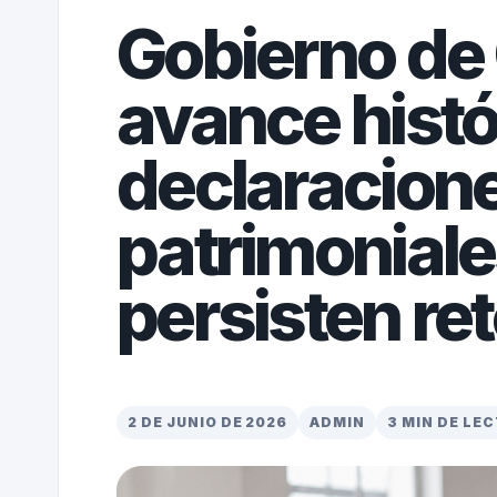
Gobierno d
avance histó
declaracion
patrimoniale
persisten ret
2 DE JUNIO DE 2026
ADMIN
3 MIN DE LE