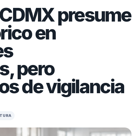
e CDMX presume
rico en
es
s, pero
os de vigilancia
CTURA