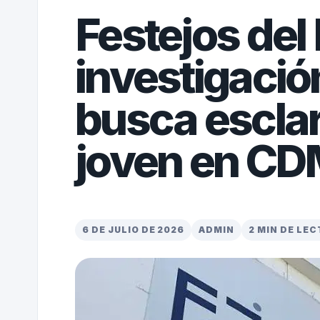
Festejos del
investigación
busca escla
joven en C
6 DE JULIO DE 2026
ADMIN
2 MIN DE LE