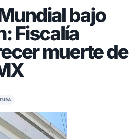
 Mundial bajo
: Fiscalía
recer muerte de
DMX
CTURA