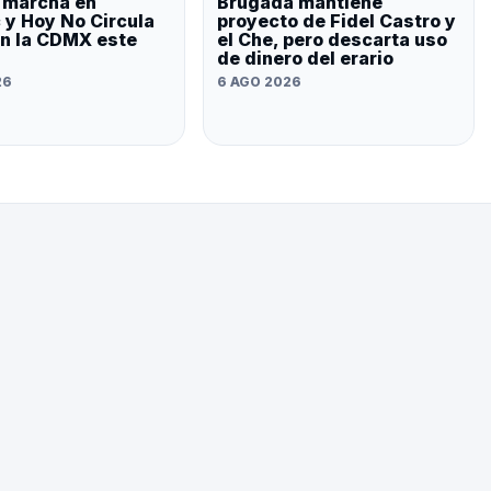
, marcha en
Brugada mantiene
 y Hoy No Circula
proyecto de Fidel Castro y
an la CDMX este
el Che, pero descarta uso
de dinero del erario
26
6 AGO 2026