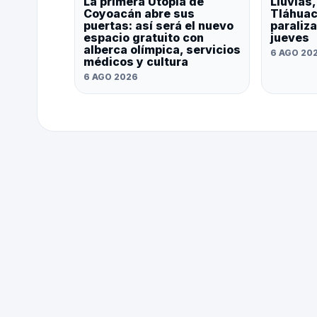
La primera Utopía de
Lluvias
Coyoacán abre sus
Tláhuac
puertas: así será el nuevo
paraliz
espacio gratuito con
jueves
alberca olímpica, servicios
6 AGO 20
médicos y cultura
6 AGO 2026