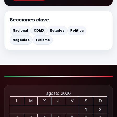
Secciones clave
Nacional
CDMX
Estados
Política
Negocios
Turismo
agosto 2026
L
M
X
J
V
S
D
1
2