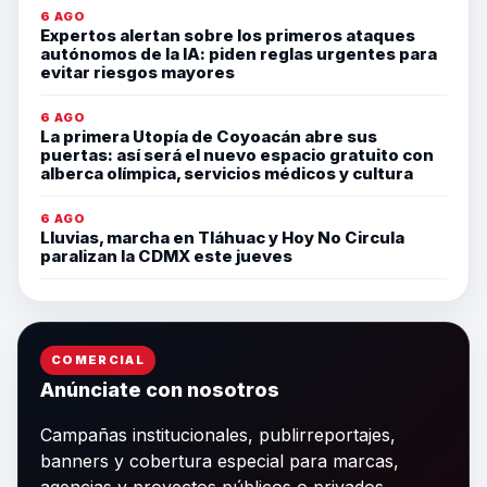
6 AGO
Expertos alertan sobre los primeros ataques
autónomos de la IA: piden reglas urgentes para
evitar riesgos mayores
6 AGO
La primera Utopía de Coyoacán abre sus
puertas: así será el nuevo espacio gratuito con
alberca olímpica, servicios médicos y cultura
6 AGO
Lluvias, marcha en Tláhuac y Hoy No Circula
paralizan la CDMX este jueves
COMERCIAL
Anúnciate con nosotros
Campañas institucionales, publirreportajes,
banners y cobertura especial para marcas,
agencias y proyectos públicos o privados.