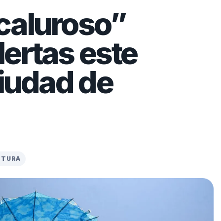
caluroso”
ertas este
Ciudad de
CTURA