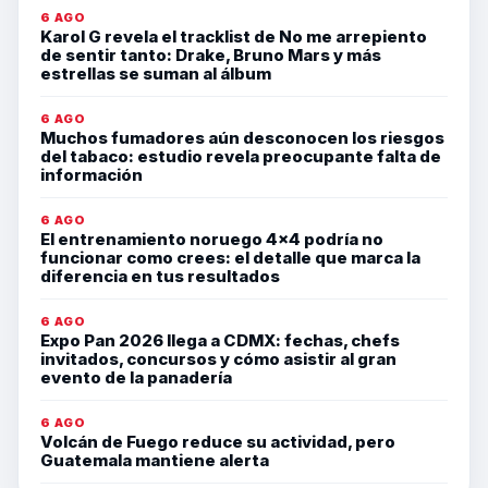
6 AGO
Karol G revela el tracklist de No me arrepiento
de sentir tanto: Drake, Bruno Mars y más
estrellas se suman al álbum
6 AGO
Muchos fumadores aún desconocen los riesgos
del tabaco: estudio revela preocupante falta de
información
6 AGO
El entrenamiento noruego 4×4 podría no
funcionar como crees: el detalle que marca la
diferencia en tus resultados
6 AGO
Expo Pan 2026 llega a CDMX: fechas, chefs
invitados, concursos y cómo asistir al gran
evento de la panadería
6 AGO
Volcán de Fuego reduce su actividad, pero
Guatemala mantiene alerta