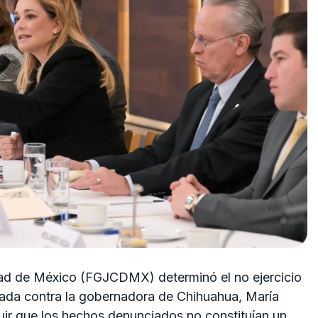
udad de México (FGJCDMX) determinó el no ejercicio
tada contra la gobernadora de Chihuahua, María
ir que los hechos denunciados no constituían un