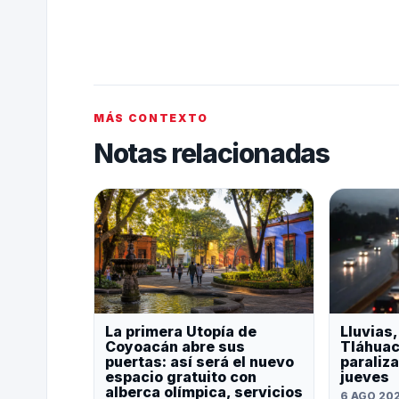
MÁS CONTEXTO
Notas relacionadas
La primera Utopía de
Lluvias
Coyoacán abre sus
Tláhuac
puertas: así será el nuevo
paraliz
espacio gratuito con
jueves
alberca olímpica, servicios
6 AGO 20