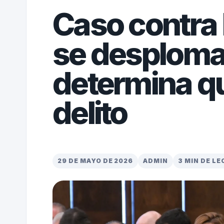
Caso contr
se desploma:
determina q
delito
29 DE MAYO DE 2026
ADMIN
3 MIN DE L