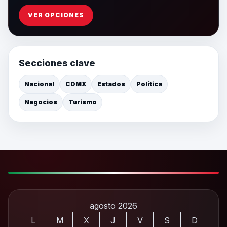
VER OPCIONES
Secciones clave
Nacional
CDMX
Estados
Política
Negocios
Turismo
agosto 2026
L
M
X
J
V
S
D