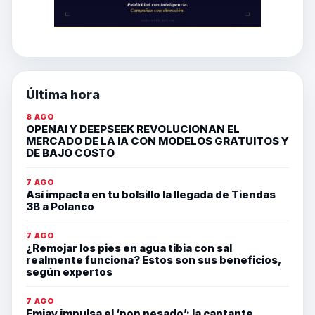
Última hora
8 AGO
OPENAI Y DEEPSEEK REVOLUCIONAN EL
MERCADO DE LA IA CON MODELOS GRATUITOS Y
DE BAJO COSTO
7 AGO
Así impacta en tu bolsillo la llegada de Tiendas
3B a Polanco
7 AGO
¿Remojar los pies en agua tibia con sal
realmente funciona? Estos son sus beneficios,
según expertos
7 AGO
Emjay impulsa el ‘pop pesado’: la cantante