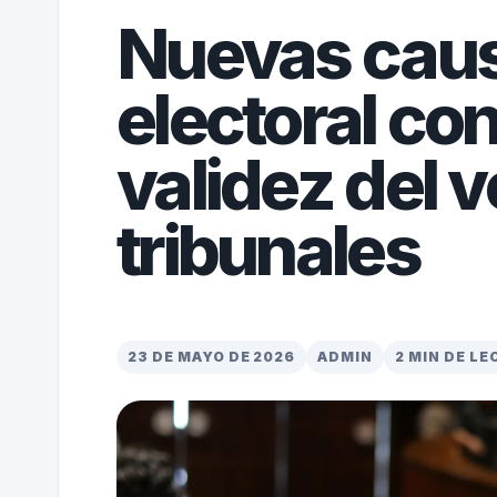
Nuevas caus
electoral co
validez del v
tribunales
23 DE MAYO DE 2026
ADMIN
2 MIN DE L